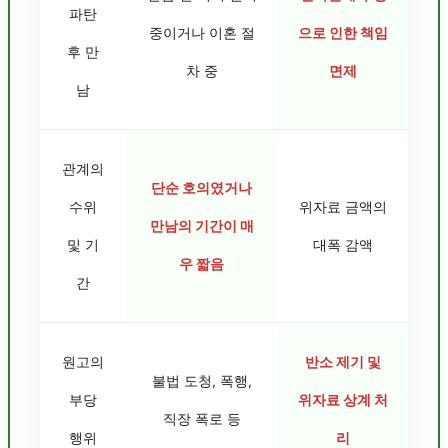
파탄
중이거나 이혼 절
으로 인한 책임
후 만
차 중
면제
남
관계의
단순 호의였거나
수위
위자료 금액의
만남의 기간이 매
및 기
대폭 감액
우 짧음
간
원고의
반소 제기 및
불법 도청, 폭행,
부당
위자료 상계 처
직장 폭로 등
행위
리