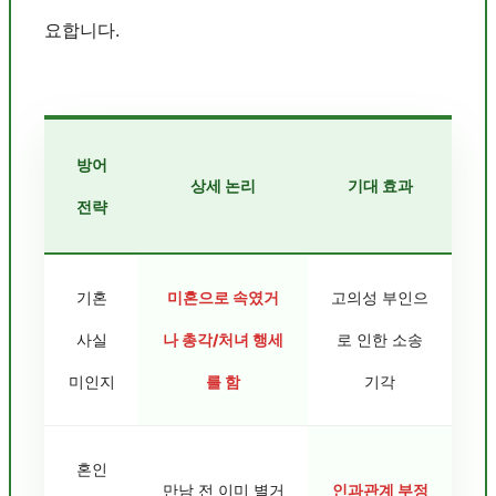
요합니다.
방어
상세 논리
기대 효과
전략
기혼
미혼으로 속였거
고의성 부인으
사실
나 총각/처녀 행세
로 인한 소송
미인지
를 함
기각
혼인
만남 전 이미 별거
인과관계 부정